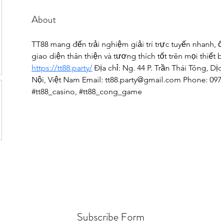
About
TT88 mang đến trải nghiệm giải trí trực tuyến nhanh, 
giao diện thân thiện và tương thích tốt trên mọi thiết b
https://tt88.party/
 Địa chỉ: Ng. 44 P. Trần Thái Tông, 
Nội, Việt Nam Email: tt88.party@gmail.com Phone: 097
#tt88_casino, #tt88_cong_game
Subscribe Form