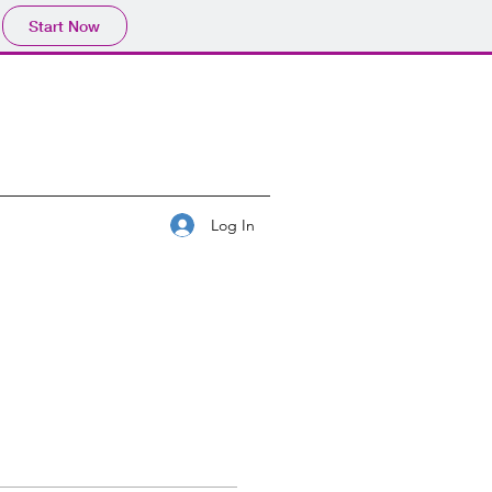
Start Now
Log In