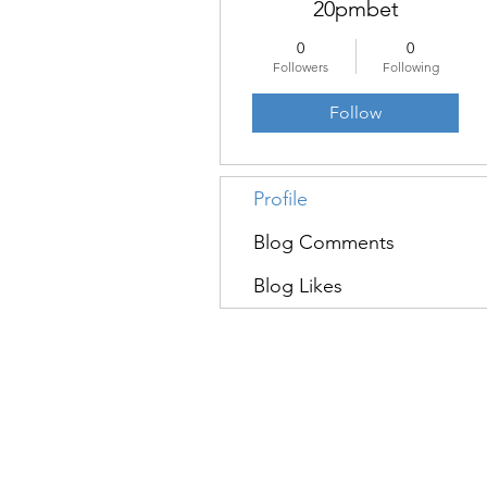
20pmbet
0
0
Followers
Following
Follow
Profile
Blog Comments
Blog Likes