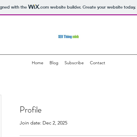
igned with the
.com
website builder. Create your website today.
Home
Blog
Subscribe
Contact
Profile
Join date: Dec 2, 2025