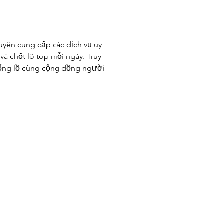
huyên cung cấp các dịch vụ uy 
và chốt lô top mỗi ngày. Truy 
hổng lồ cùng cộng đồng người 