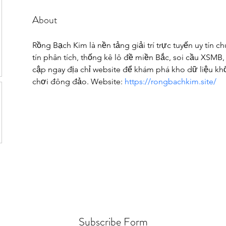
About
Rồng Bạch Kim là nền tảng giải trí trực tuyến uy tín c
tín phân tích, thống kê lô đề miền Bắc, soi cầu XSMB, 
cập ngay địa chỉ website để khám phá kho dữ liệu k
chơi đông đảo. Website: 
https://rongbachkim.site/
Subscribe Form